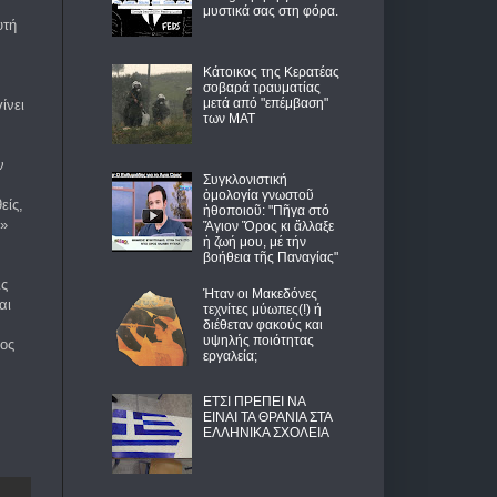
μυστικά σας στη φόρα.
υτή
Κάτοικος της Κερατέας
σοβαρά τραυματίας
μετά από "επέμβαση"
ίνει
των ΜΑΤ
ν
Συγκλονιστική
ὁμολογία γνωστοῦ
είς,
ἠθοποιοῦ: "Πῆγα στό
ι»
Ἅγιον Ὅρος κι ἄλλαξε
ἡ ζωή μου, μέ τήν
βοήθεια τῆς Παναγίας"
ις
Ήταν οι Μακεδόνες
αι
τεχνίτες μύωπες(!) ή
ν
διέθεταν φακούς και
υψηλής ποιότητας
νος
εργαλεία;
ΕΤΣΙ ΠΡΕΠΕΙ ΝΑ
ΕΙΝΑΙ ΤΑ ΘΡΑΝΙΑ ΣΤΑ
ΕΛΛΗΝΙΚΑ ΣΧΟΛΕΙΑ