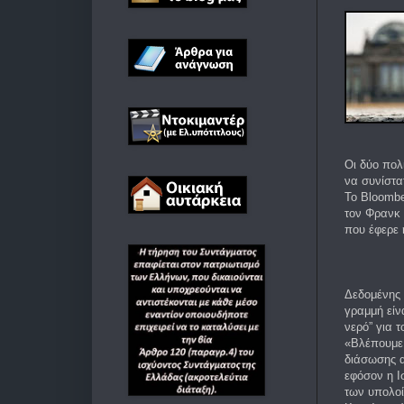
Οι δύο πολ
να συνίστα
Το Bloombe
τον Φρανκ 
που έφερε 
Δεδομένης 
γραμμή είν
νερό” για 
«Βλέπουμε 
διάσωσης α
εφόσον η Ι
των υπολοί