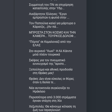
Συμμετοχή του ΠΝ σε επιχείρηση
καταστολής στην Ύδρ...
Ανεξάρτητοι Έλληνες: "Εργο
εμπρηστών η φωτιά στην ...
Tον Παπούλια καλεί για μάρτυρα ο
Κάρατζις...(Αν πά...
ΜΠΡΟΣΤΑ ΣΤΟΝ ΚΟΣΜΟ ΚΑΙ ΤΗΝ
ΚΑΜΕΡΑ... TOYΡΚΟΣ ΔΟΛΟΦ...
“Πόρτα” σε Κεμαλοναζί από την
ΕΛΑΣ
Στο αυριανό “Χωνί”: Η Αλ Κάιντα
μιλά πλέον τουρκικά
Σκέψεις για τον πνευματικό
ευνουχισμό της ''αριστε...
Ξεπούλημα και εθνική προδοσία
στη Θράκη μας!
Θράκη: Δεν είναι εύκολες οι θύρες
όταν η δειλία τε...
Νέα αυτοκτονία συγκλονίζει το
Ηράκλειο
Περισσότερα από 3.000 στρέμματα
έγιναν στάχτη στη Χίο
Χεζμπολάχ: Θα κάνουμε κόλαση τη
ζωή των Ισραηλινών!