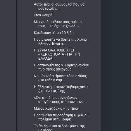
Αυτοί είναι οι σύμβουλοι που θα
μας έσωζαν…
Στον Κουβά!
Μια χαρά παίζουν τους ρόλους
τους….το έχουμε ξαναδ...
Κλείδωσαν μέτρα 10,8 δις…
Που μπορείτε να βρείτε την Χίλαρι
Κλίντον; Είναι η...
Η ΣΥΡΙΑ ΘΑ ΑΠΟΔΕΙΧΤΕΙ
«ΚΕΡΚΟΠΟΡΤΑ» ΓΙΑ ΤΗΝ
ΕΛΛΑΔΑ;
Η αστυνομία της Ν.Αφρικής ανοίγει
πυρ στους απεργούς
Νομίζουν ότι είμαστε τόσο ηλίθιοι;
(Για εσάς η καμ...
Η Ελληνική αυτοκινητοβιομηχανία
ζεσταίνει τις "μηχ...
«Όχι στη δημιουργία ζωνών
απαγόρευσης πτήσεων πάνω...
Μάνος Χατζιδάκις – Το Νησί
Προωθείται πυροδότηση εμφύλιου
πολέμου στην Τουρκί...
Το έγκλημα και οι δολοφόνοι της
Ελλάδας