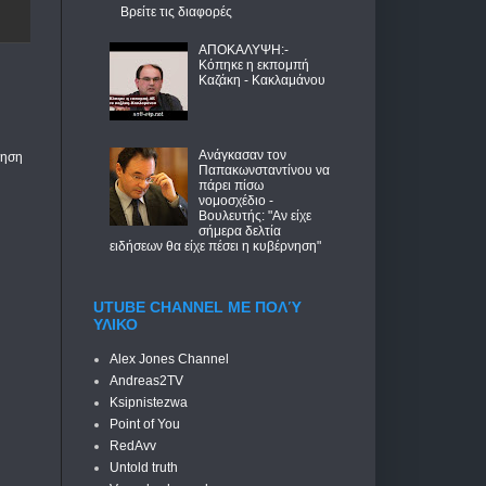
Βρείτε τις διαφορές
ΑΠΟΚΑΛΥΨΗ:-
Κόπηκε η εκπομπή
Καζάκη - Κακλαμάνου
Ανάγκασαν τον
τηση
Παπακωνσταντίνου να
πάρει πίσω
νομοσχέδιο -
Βουλευτής: "Αν είχε
σήμερα δελτία
ειδήσεων θα είχε πέσει η κυβέρνηση"
UTUBE CHANNEL ΜΕ ΠΟΛΎ
ΥΛΙΚΟ
Alex Jones Channel
Andreas2TV
Ksipnistezwa
Point of You
RedAvv
Untold truth