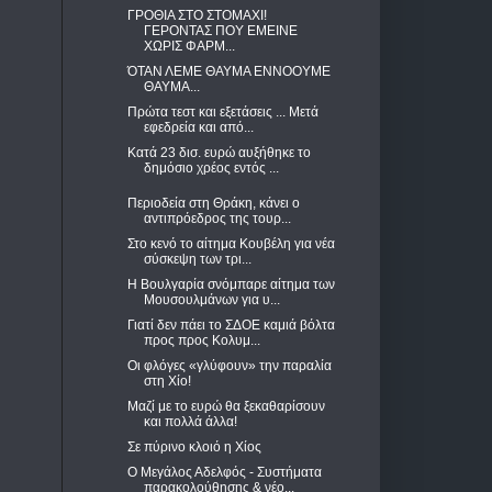
ΓΡΟΘΙΑ ΣΤΟ ΣΤΟΜΑΧΙ!
ΓΕΡΟΝΤΑΣ ΠΟΥ ΕΜΕΙΝΕ
ΧΩΡΙΣ ΦΑΡΜ...
ΌΤΑΝ ΛΕΜΕ ΘΑΥΜΑ ΕΝΝΟΟΥΜΕ
ΘΑΥΜΑ...
Πρώτα τεστ και εξετάσεις ... Μετά
εφεδρεία και από...
Κατά 23 δισ. ευρώ αυξήθηκε το
δημόσιο χρέος εντός ...
Περιοδεία στη Θράκη, κάνει ο
αντιπρόεδρος της τουρ...
Στο κενό το αίτημα Κουβέλη για νέα
σύσκεψη των τρι...
Η Βουλγαρία σνόμπαρε αίτημα των
Μουσουλμάνων για υ...
Γιατί δεν πάει το ΣΔΟΕ καμιά βόλτα
προς προς Κολυμ...
Οι φλόγες «γλύφουν» την παραλία
στη Χίο!
Μαζί με το ευρώ θα ξεκαθαρίσουν
και πολλά άλλα!
Σε πύρινο κλοιό η Χίος
O Mεγάλος Αδελφός - Συστήματα
παρακολούθησης & νέο...