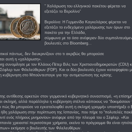
” Χαλάρωση του ελληνικού πακέτου φέρεται να
εξετάζει το Βερολίνο”
Βερολίνο: Η Γερμανίδα Καγκελάριος φέρεται να
εξετάζει το ενδεχόμενο χαλάρωσης των όρων στο
πακέτο για την Ελλάδα,
σύμφωνα με τα όσα ανέφεραν δύο συμπολιτευόμεν
βουλευτές στο Bloomberg...
ιτικοί πάντως, δεν διευκρινίζουν στο τι ακριβώς θα μπορούσε
ται αυτή η «χαλάρωση».
rg συνομίλησε με τον Κλάους-Πέτερ Βιλς των Χριστιανοδημοκρατών (CDU) κ
Σέφλερ των Φιλελεύθερων (FDP). Και οι δύο βουλευτές έχουν καταψηφίσει μ
η κυβέρνηση στο Μπούντεσταγκ για την αντιμετώπιση της κρίσης.
της αντίθεσης αρκετών στον γερμανικό κυβερνητικό συνασπισμό, «η επίσημ
αι σκληρή, αλλά παράλληλα η κυβέρνηση στέλνει κάποιους να “δοκιμάσουν 
το πώς θα μπορούσε να εγκαταλειφθεί αυτή η σκληρή γραμμή» υποστήριξε ο Β
ήδη χαλάρωση στην περίπτωση της Ισπανίας, που πήρε το “πολυτελές πακέ
ντί ενός πλήρους μνημονίου» ανέφερε από την πλευρά του ο Σέφλερ. «Και
σπανία χρειαστεί περισσότερα χρήματα, εκείνο το πρόγραμμα θα είναι ηπιότ
πων» εκτίμησε ο βουλευτής των Φιλελευθέρων.