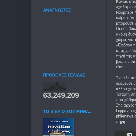
Κανείς από
«χαλάρωση»
ΑΝΑΓΝΩΣΤΕΣ
Νόρμπερτ Μ
κλίμα πάντ
μπορούσε ν
Οι δύο βου
ακόμη δυσκ
χώρες για 
«Εφόσον η 
υπάρχει άλ
πηγή της α
βλέπεις ότι
είπε.
ΠΡΟΒΟΛΕΣ ΣΕΛΙΔΑΣ
Τις τελευτ
δεσμεύσεις
άλλου χαρα
63,249,209
Τετάρτη υπ
που χάθηκε
Στις αρχές
Γερμανία έ
TO ΒΙΒΛΙΟ ΤΟΥ ΜΗΝΑ..
philenews
πηγη