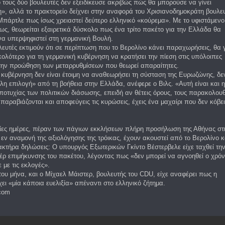
 τους δύο βουλευτές δεν εξειδίκευσε ακριβώς πώς θα μπορούσε να γίνει
, αλλά το πρακτορείο δείχνει στην αναφορά του Χρισιανοδημοκράτη βουλε
πάρτλε πως ίσως χρειαστεί δεύτερο ελληνικό «κούρεμα». Με το υφιστάμενο
ως, θεωρείται εξαιρετικά δύσκολο πως ένα τρίτο πακέτο για την Ελλάδα θα
α υπερψηφιστεί στη γερμανική Βουλή.
λευτές εκτιμούν ότι σε περίπτωση που το Βερολίνο κάνει παραχωρήσεις, θα γ
ολότερο για τη γερμανική κυβέρνηση να κρατήσει την πίεση στις υπόλοιπες
την προώθηση των μεταρρυθμίσεων που θεωρεί απαραίτητες.
κυβέρνηση δεν είναι έτοιμη να αναθεωρήσει τη σύσταση της Ευρωζώνης, δε
λη επιλογή» από τη βοήθεια στην Ελλάδα, ανέφερε ο Βιλς. «Αυτή είναι και η
ποτυχίας των πολιτικών διάσωσης, επειδή αν θέτεις όρους, τους παρακολουθ
 παραβιάζονται και αποφεύγεις τις κυρώσεις, έχεις ένα μαχαίρι που δεν κόβε
αίες ημέρες, πέραν των πάγιων εκκλήσεων πλήρη προσήλωση της Αθήνας στ
 εν αναμονή της αξιολόγησης της τρόικας, έχουν ακουστεί από το Βερολίνο κ
κτήρα δηλώσεις: Ο υπουργός Εξωτερικών Γκίντο Βέστερβελε είχε ταχθεί τη
έρ επιμήκυνσης του πακέτου, λέγοντας πως «δεν μπορεί να αγνοηθεί ο χρό
 με τις εκλογές».
 του μήνα, και ο Μίχαελ Μάιστερ, βουλευτής του CDU, είχε αναφέρει πως η
χει «μία κάποια ευελιξία» απέναντι στο ελληνικό ζήτημα.
.com