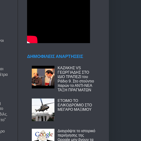
οι
ΔΗΜΟΦΙΛΕΙΣ ΑΝΑΡΤΗΣΕΙΣ
ΚΑΖΑΚΗΣ VS
αι
ΓΕΩΡΓΙΑΔΗΣ ΣΤΟ
έτρα
ΙΔΙΟ ΤΡΑΠΕΖΙ του
Ράδιο 9. Στο στούντιο
παρών το ΑΝΤΙ-ΝΕΑ
ΤΑΞΗ ΠΡΑΓΜΑΤΩΝ
ΕΤΟΙΜΟ ΤΟ
η
ΕΛΙΚΟΔΡΟΜΙΟ ΣΤΟ
το
ΜΕΓΑΡΟ ΜΑΞΙΜΟΥ
ιλς.
το”
ερο
Διαγράψτε το ιστορικό
περιήγησης της
Google μην βγουν τα